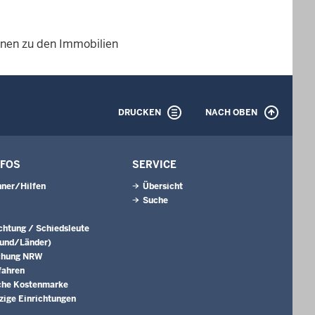
ionen zu den Immobilien
DRUCKEN
NACH OBEN
NFOS
SERVICE
ner/Hilfen
Übersicht
Suche
ichtung / Schiedsleute
Bund/Länder)
chung NRW
fahren
che Kostenmarke
ige Einrichtungen