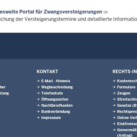
esweite Portal für Zwangsversteigerungen
lichung der Versteigerungstermine und detaillierte Informat
KONTAKT
RECHTS-I
E-Mail - Hinweis
Kostenrech
eher
Wegbeschreibung
Formulare
ilung
Telefonliste
Zeugen
Öffnungszeiten
Streitschl
Nachtbriefkasten
Gesetze (
Bankverbindung
Rechtspre
Impressum
Online-Ver
Elektronis
Gemeinnütz
(Antrag)