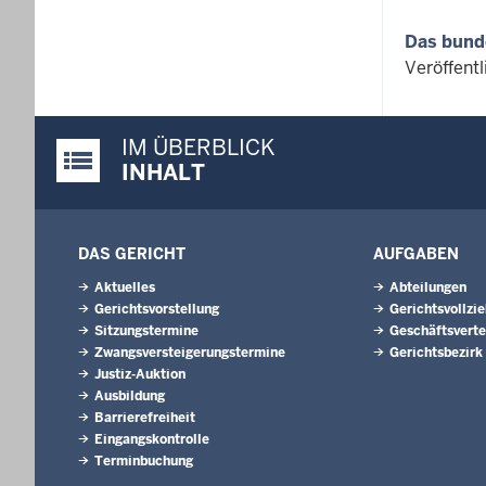
Das bund
Veröffent
IM ÜBERBLICK
Justiz-Portal im Überblick:
INHALT
DAS GERICHT
AUFGABEN
Aktuelles
Abteilungen
Gerichtsvorstellung
Gerichtsvollzi
Sitzungstermine
Geschäftsverte
Zwangsversteigerungstermine
Gerichtsbezirk
Justiz-Auktion
Ausbildung
Barrierefreiheit
Eingangskontrolle
Terminbuchung