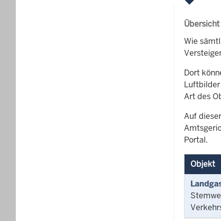
Übersicht
Wie sämtl
Versteige
Dort könn
Luftbilder
Art des O
Auf dieser
Amtsgeric
Portal.
Objekt
Landgas
Stemwed
Verkehr