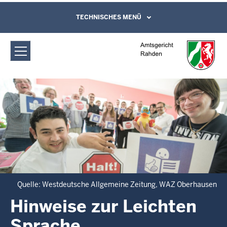
Direkt zum Inhalt
Amtsgericht Rahden: Hinweise zur
TECHNISCHES MENÜ
Leichte Sprache, Gebärdensprachenvideo
und Kontaktformular
Leichten Sprache
Quelle: Westdeutsche Allgemeine Zeitung, WAZ Oberhausen
Hinweise zur Leichten
Sprache