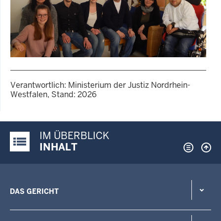
1 von 4
Verantwortlich: Ministerium der Justiz Nordrhein-
Westfalen, Stand: 2026
G
GALERIE
Ein Prüfer der Lebenshilfe
Oberhausen mit Studierenden
IM ÜBERBLICK
und Frau Weiß (Dozentin
Justiz-Portal im Überblick:
INHALT
FHR)
DAS GERICHT